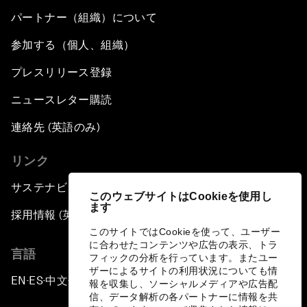
パートナー（組織）について
参加する（個人、組織）
プレスリリース登録
ニュースレター購読
連絡先 (英語のみ)
リンク
サステナビリティへの取り組み
このウェブサイトはCookieを使用し
ます
採用情報 (英語のみ)
このサイトではCookieを使って、ユーザー
に合わせたコンテンツや広告の表示、トラ
言語
フィックの分析を行っています。またユー
ザーによるサイトの利用状況についても情
EN
ES
中文
日本語
▪
▪
▪
報を収集し、ソーシャルメディアや広告配
信、データ解析の各パートナーに情報を共