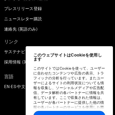
プレスリリース登録
ニュースレター購読
連絡先 (英語のみ)
リンク
サステナビリティへの取り組み
このウェブサイトはCookieを使用し
ます
採用情報 (英語のみ)
このサイトではCookieを使って、ユーザー
に合わせたコンテンツや広告の表示、トラ
言語
フィックの分析を行っています。またユー
ザーによるサイトの利用状況についても情
EN
ES
中文
日本語
▪
▪
▪
報を収集し、ソーシャルメディアや広告配
信、データ解析の各パートナーに情報を共
有しています。ここで収集された情報は、
ユーザーが各パートナーに提供した他の情
報や各パートナーのサービスを使用した際
に収集された情報と組み合わされ、各パー