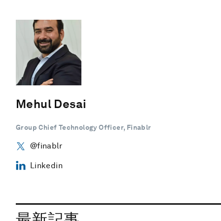
Mehul Desai
Group Chief Technology Officer, Finablr
@finablr
Linkedin
最新記事