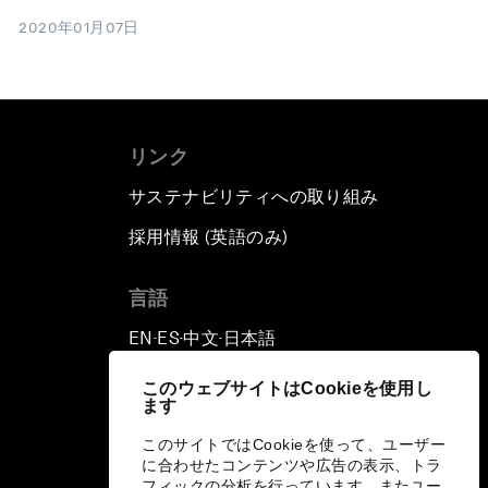
2020年01月07日
リンク
サステナビリティへの取り組み
採用情報 (英語のみ)
て
言語
EN
ES
中文
日本語
▪
▪
▪
このウェブサイトはCookieを使用し
ます
このサイトではCookieを使って、ユーザー
に合わせたコンテンツや広告の表示、トラ
フィックの分析を行っています。またユー