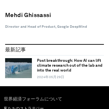
Mehdi Ghissassi
Director and Head of Product, Google DeepMind
最新記事
Post breakthrough: How AI can lift
climate research out of the lab and
into the real world
2024年05月29日
世界経済フォーラムについて
私たちのストラテジー