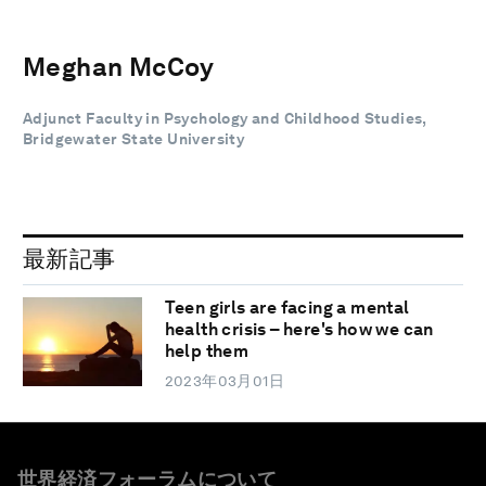
Meghan McCoy
Adjunct Faculty in Psychology and Childhood Studies,
Bridgewater State University
最新記事
Teen girls are facing a mental
health crisis – here's how we can
help them
2023年03月01日
世界経済フォーラムについて