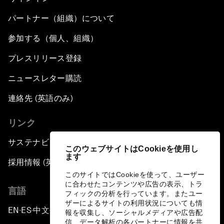
パートナー（組織）について
参加する（個人、組織）
プレスリリース登録
ニュースレター購読
連絡先 (英語のみ)
リンク
サステナビリティへの取り組み
このウェブサイトはCookieを使用し
ます
採用情報 (英語のみ)
このサイトではCookieを使って、ユーザー
に合わせたコンテンツや広告の表示、トラ
言語
フィックの分析を行っています。またユー
ザーによるサイトの利用状況についても情
EN
ES
中文
日本語
▪
▪
▪
報を収集し、ソーシャルメディアや広告配
信、データ解析の各パートナーに情報を共