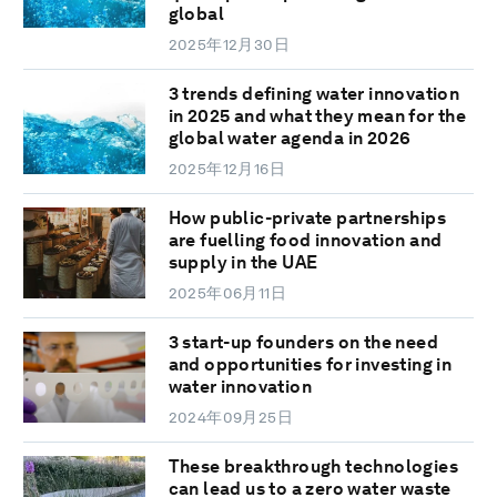
global
2025年12月30日
3 trends defining water innovation
in 2025 and what they mean for the
global water agenda in 2026
2025年12月16日
How public-private partnerships
are fuelling food innovation and
supply in the UAE
2025年06月11日
3 start-up founders on the need
and opportunities for investing in
water innovation
2024年09月25日
These breakthrough technologies
can lead us to a zero water waste