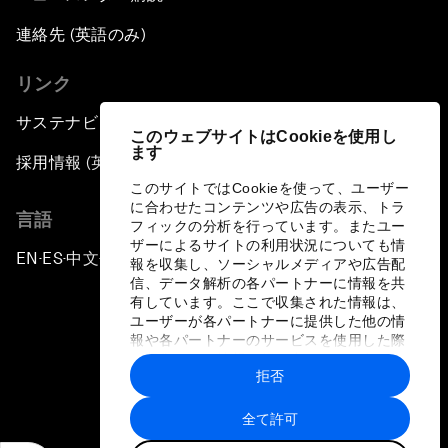
連絡先 (英語のみ)
リンク
サステナビリティへの取り組み
このウェブサイトはCookieを使用し
ます
採用情報 (英語のみ)
このサイトではCookieを使って、ユーザー
に合わせたコンテンツや広告の表示、トラ
言語
フィックの分析を行っています。またユー
ザーによるサイトの利用状況についても情
EN
ES
中文
日本語
▪
▪
▪
報を収集し、ソーシャルメディアや広告配
信、データ解析の各パートナーに情報を共
有しています。ここで収集された情報は、
ユーザーが各パートナーに提供した他の情
報や各パートナーのサービスを使用した際
に収集された情報と組み合わされ、各パー
拒否
トナーによって使用されることがありま
プライバシーポリシーと利用規約
す。
全て許可
サイトマップ