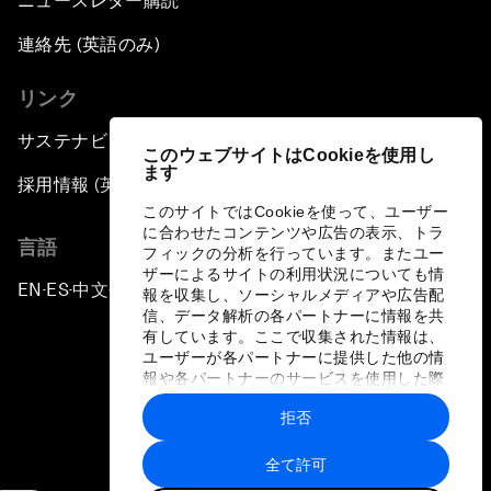
ニュースレター購読
連絡先 (英語のみ)
リンク
サステナビリティへの取り組み
このウェブサイトはCookieを使用し
ます
採用情報 (英語のみ)
このサイトではCookieを使って、ユーザー
に合わせたコンテンツや広告の表示、トラ
言語
フィックの分析を行っています。またユー
ザーによるサイトの利用状況についても情
EN
ES
中文
日本語
▪
▪
▪
報を収集し、ソーシャルメディアや広告配
信、データ解析の各パートナーに情報を共
有しています。ここで収集された情報は、
ユーザーが各パートナーに提供した他の情
報や各パートナーのサービスを使用した際
に収集された情報と組み合わされ、各パー
拒否
トナーによって使用されることがありま
プライバシーポリシーと利用規約
す。
全て許可
サイトマップ