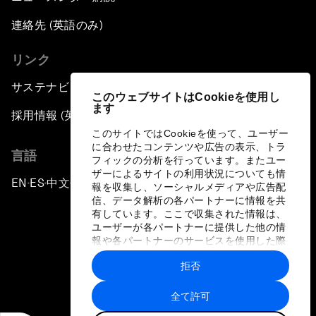
連絡先 (英語のみ)
リンク
サステナビリティへの取り組み
このウェブサイトはCookieを使用し
ます
採用情報 (英語のみ)
このサイトではCookieを使って、ユーザー
に合わせたコンテンツや広告の表示、トラ
言語
フィックの分析を行っています。またユー
ザーによるサイトの利用状況についても情
EN
ES
中文
日本語
▪
▪
▪
報を収集し、ソーシャルメディアや広告配
信、データ解析の各パートナーに情報を共
有しています。ここで収集された情報は、
ユーザーが各パートナーに提供した他の情
報や各パートナーのサービスを使用した際
に収集された情報と組み合わされ、各パー
拒否
トナーによって使用されることがありま
プライバシーポリシーと利用規約
す。
全て許可
サイトマップ