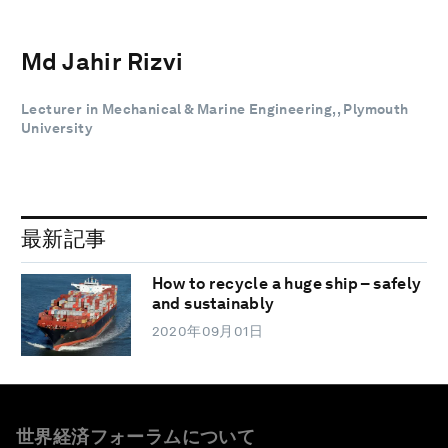
Md Jahir Rizvi
Lecturer in Mechanical & Marine Engineering,, Plymouth
University
最新記事
How to recycle a huge ship – safely
and sustainably
2020年09月01日
世界経済フォーラムについて