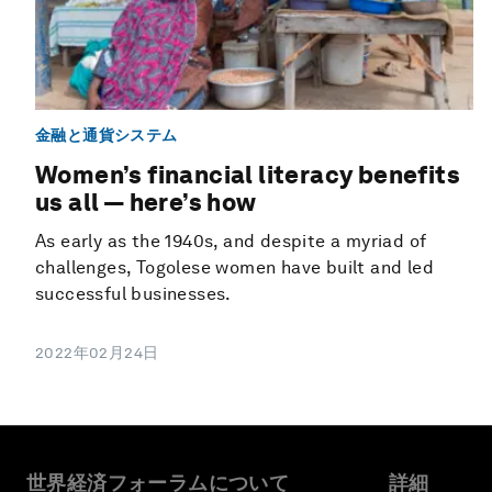
金融と通貨システム
Women’s financial literacy benefits
us all — here’s how
As early as the 1940s, and despite a myriad of
challenges, Togolese women have built and led
successful businesses.
2022年02月24日
世界経済フォーラムについて
詳細