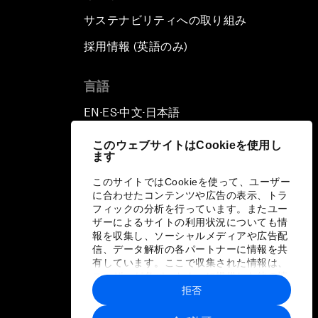
サステナビリティへの取り組み
採用情報 (英語のみ)
て
言語
EN
ES
中文
日本語
▪
▪
▪
このウェブサイトはCookieを使用し
ます
このサイトではCookieを使って、ユーザー
に合わせたコンテンツや広告の表示、トラ
フィックの分析を行っています。またユー
ザーによるサイトの利用状況についても情
報を収集し、ソーシャルメディアや広告配
信、データ解析の各パートナーに情報を共
有しています。ここで収集された情報は、
ユーザーが各パートナーに提供した他の情
報や各パートナーのサービスを使用した際
拒否
に収集された情報と組み合わされ、各パー
トナーによって使用されることがありま