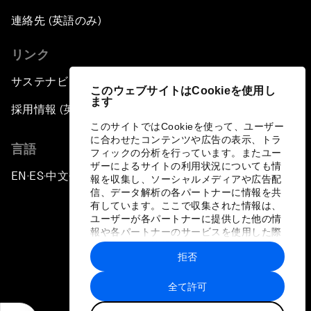
連絡先 (英語のみ)
リンク
サステナビリティへの取り組み
このウェブサイトはCookieを使用し
ます
採用情報 (英語のみ)
このサイトではCookieを使って、ユーザー
に合わせたコンテンツや広告の表示、トラ
言語
フィックの分析を行っています。またユー
ザーによるサイトの利用状況についても情
EN
ES
中文
日本語
▪
▪
▪
報を収集し、ソーシャルメディアや広告配
信、データ解析の各パートナーに情報を共
有しています。ここで収集された情報は、
ユーザーが各パートナーに提供した他の情
報や各パートナーのサービスを使用した際
に収集された情報と組み合わされ、各パー
拒否
トナーによって使用されることがありま
プライバシーポリシーと利用規約
す。
全て許可
サイトマップ