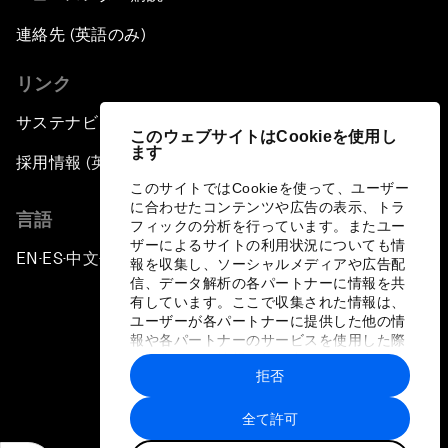
連絡先 (英語のみ)
リンク
サステナビリティへの取り組み
このウェブサイトはCookieを使用し
ます
採用情報 (英語のみ)
このサイトではCookieを使って、ユーザー
に合わせたコンテンツや広告の表示、トラ
言語
フィックの分析を行っています。またユー
ザーによるサイトの利用状況についても情
EN
ES
中文
日本語
▪
▪
▪
報を収集し、ソーシャルメディアや広告配
信、データ解析の各パートナーに情報を共
有しています。ここで収集された情報は、
ユーザーが各パートナーに提供した他の情
報や各パートナーのサービスを使用した際
に収集された情報と組み合わされ、各パー
拒否
トナーによって使用されることがありま
プライバシーポリシーと利用規約
す。
全て許可
サイトマップ