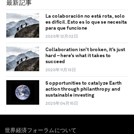
最新記事
La colaboración no está rota, solo
es difícil. Esto es lo que se necesita
para que funcione
2025年12月02日
Collaboration isn't broken, it's just
hard – here's what it takes to
succeed
2025年11月13日
5 opportunities to catalyze Earth
action through philanthropy and
sustainable investing
2025年04月15日
世界経済フォーラムについて