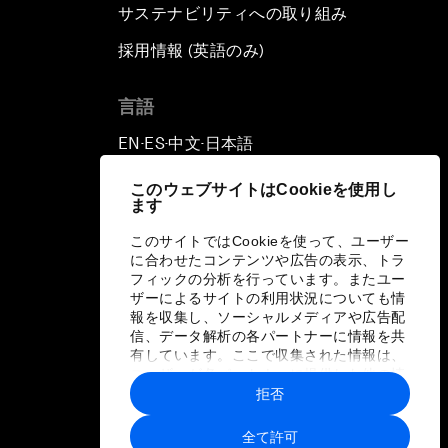
サステナビリティへの取り組み
採用情報 (英語のみ)
て
言語
EN
ES
中文
日本語
▪
▪
▪
このウェブサイトはCookieを使用し
ます
このサイトではCookieを使って、ユーザー
に合わせたコンテンツや広告の表示、トラ
フィックの分析を行っています。またユー
ザーによるサイトの利用状況についても情
報を収集し、ソーシャルメディアや広告配
信、データ解析の各パートナーに情報を共
有しています。ここで収集された情報は、
ユーザーが各パートナーに提供した他の情
報や各パートナーのサービスを使用した際
拒否
に収集された情報と組み合わされ、各パー
トナーによって使用されることがありま
全て許可