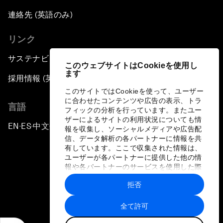
連絡先 (英語のみ)
リンク
サステナビリティへの取り組み
このウェブサイトはCookieを使用し
ます
採用情報 (英語のみ)
このサイトではCookieを使って、ユーザー
に合わせたコンテンツや広告の表示、トラ
言語
フィックの分析を行っています。またユー
ザーによるサイトの利用状況についても情
EN
ES
中文
日本語
▪
▪
▪
報を収集し、ソーシャルメディアや広告配
信、データ解析の各パートナーに情報を共
有しています。ここで収集された情報は、
ユーザーが各パートナーに提供した他の情
報や各パートナーのサービスを使用した際
に収集された情報と組み合わされ、各パー
拒否
トナーによって使用されることがありま
プライバシーポリシーと利用規約
す。
全て許可
サイトマップ