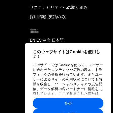
サステナビリティへの取り組み
採用情報 (英語のみ)
て
言語
EN
ES
中文
日本語
▪
▪
▪
このウェブサイトはCookieを使用し
ます
このサイトではCookieを使って、ユーザー
に合わせたコンテンツや広告の表示、トラ
フィックの分析を行っています。またユー
ザーによるサイトの利用状況についても情
報を収集し、ソーシャルメディアや広告配
信、データ解析の各パートナーに情報を共
有しています。ここで収集された情報は、
ユーザーが各パートナーに提供した他の情
報や各パートナーのサービスを使用した際
拒否
に収集された情報と組み合わされ、各パー
トナーによって使用されることがありま