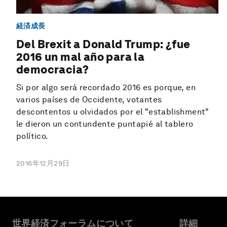
経済成長
Del Brexit a Donald Trump: ¿fue
2016 un mal año para la
democracia?
Si por algo será recordado 2016 es porque, en
varios países de Occidente, votantes
descontentos u olvidados por el "establishment"
le dieron un contundente puntapié al tablero
político.
2016年12月29日
世界経済フォーラムについて
詳細