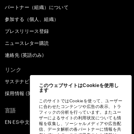
パートナー（組織）について
参加する（個人、組織）
プレスリリース登録
ニュースレター購読
連絡先 (英語のみ)
リンク
サステナビリティへの取り組み
このウェブサイトはCookieを使用し
ます
採用情報 (英語のみ)
このサイトではCookieを使って、ユーザー
に合わせたコンテンツや広告の表示、トラ
言語
フィックの分析を行っています。またユー
ザーによるサイトの利用状況についても情
EN
ES
中文
日本語
▪
▪
▪
報を収集し、ソーシャルメディアや広告配
信、データ解析の各パートナーに情報を共