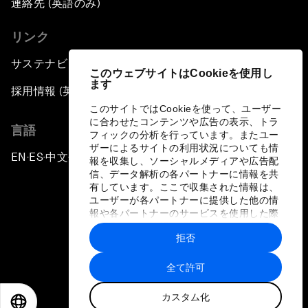
連絡先 (英語のみ)
リンク
サステナビリティへの取り組み
このウェブサイトはCookieを使用し
ます
採用情報 (英語のみ)
このサイトではCookieを使って、ユーザー
に合わせたコンテンツや広告の表示、トラ
言語
フィックの分析を行っています。またユー
ザーによるサイトの利用状況についても情
EN
ES
中文
日本語
▪
▪
▪
報を収集し、ソーシャルメディアや広告配
信、データ解析の各パートナーに情報を共
有しています。ここで収集された情報は、
ユーザーが各パートナーに提供した他の情
報や各パートナーのサービスを使用した際
に収集された情報と組み合わされ、各パー
拒否
トナーによって使用されることがありま
プライバシーポリシーと利用規約
す。
全て許可
サイトマップ
カスタム化
©
2026
世界経済フォーラム
EN
ES
中文
日本語