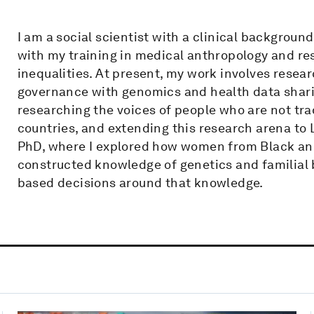
I am a social scientist with a clinical background
with my training in medical anthropology and res
inequalities. At present, my work involves resea
governance with genomics and health data sharing
researching the voices of people who are not tra
countries, and extending this research arena to 
PhD, where I explored how women from Black and
constructed knowledge of genetics and familial
based decisions around that knowledge.