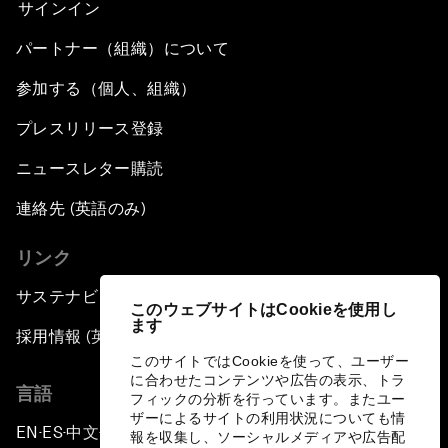
サインイン
パートナー（組織）について
参加する（個人、組織）
プレスリリース登録
ニュースレター購読
連絡先 (英語のみ)
リンク
サステナビリティへの取り組み
このウェブサイトはCookieを使用し
ます
採用情報 (英語のみ)
このサイトではCookieを使って、ユーザー
に合わせたコンテンツや広告の表示、トラ
言語
フィックの分析を行っています。またユー
ザーによるサイトの利用状況についても情
EN
ES
中文
日本語
▪
▪
▪
報を収集し、ソーシャルメディアや広告配