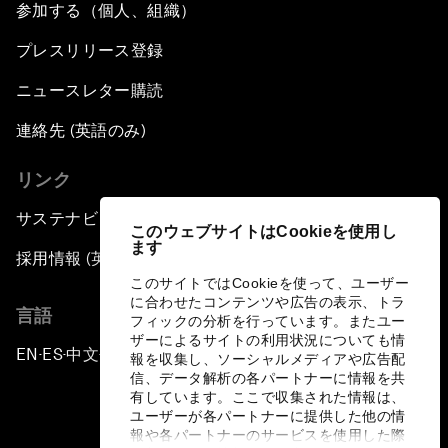
参加する（個人、組織）
プレスリリース登録
ニュースレター購読
連絡先 (英語のみ)
リンク
サステナビリティへの取り組み
このウェブサイトはCookieを使用し
ます
採用情報 (英語のみ)
このサイトではCookieを使って、ユーザー
に合わせたコンテンツや広告の表示、トラ
言語
フィックの分析を行っています。またユー
ザーによるサイトの利用状況についても情
EN
ES
中文
日本語
▪
▪
▪
報を収集し、ソーシャルメディアや広告配
信、データ解析の各パートナーに情報を共
有しています。ここで収集された情報は、
ユーザーが各パートナーに提供した他の情
報や各パートナーのサービスを使用した際