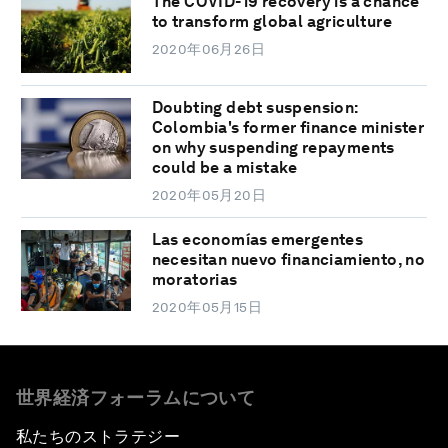
The COVID-19 recovery is a chance
to transform global agriculture
2020年06月26日
Doubting debt suspension:
Colombia's former finance minister
on why suspending repayments
could be a mistake
2020年05月20日
Las economías emergentes
necesitan nuevo financiamiento, no
moratorias
2020年05月15日
世界経済フォーラムについて
私たちのストラテジー