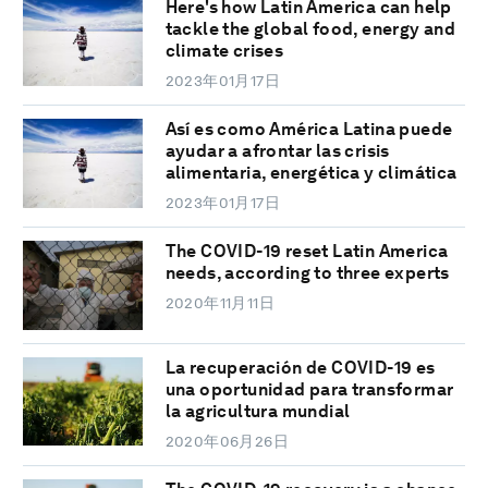
Here's how Latin America can help
tackle the global food, energy and
climate crises
2023年01月17日
Así es como América Latina puede
ayudar a afrontar las crisis
alimentaria, energética y climática
2023年01月17日
The COVID-19 reset Latin America
needs, according to three experts
2020年11月11日
La recuperación de COVID-19 es
una oportunidad para transformar
la agricultura mundial
2020年06月26日