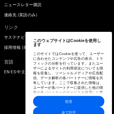
ニュースレター購読
連絡先 (英語のみ)
リンク
サステナビリティへの取り組み
このウェブサイトはCookieを使用し
ます
採用情報 (英語のみ)
このサイトではCookieを使って、ユーザー
に合わせたコンテンツや広告の表示、トラ
言語
フィックの分析を行っています。またユー
ザーによるサイトの利用状況についても情
EN
ES
中文
日本語
▪
▪
▪
報を収集し、ソーシャルメディアや広告配
信、データ解析の各パートナーに情報を共
有しています。ここで収集された情報は、
ユーザーが各パートナーに提供した他の情
報や各パートナーのサービスを使用した際
に収集された情報と組み合わされ、各パー
拒否
トナーによって使用されることがありま
プライバシーポリシーと利用規約
す。
全て許可