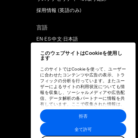
採用情報 (英語のみ)
て
言語
EN
ES
中文
日本語
▪
▪
▪
このウェブサイトはCookieを使用し
ます
このサイトではCookieを使って、ユーザー
に合わせたコンテンツや広告の表示、トラ
フィックの分析を行っています。またユー
ザーによるサイトの利用状況についても情
報を収集し、ソーシャルメディアや広告配
信、データ解析の各パートナーに情報を共
有しています。ここで収集された情報は、
ユーザーが各パートナーに提供した他の情
報や各パートナーのサービスを使用した際
拒否
に収集された情報と組み合わされ、各パー
トナーによって使用されることがありま
全て許可
す。