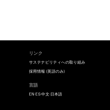
リンク
サステナビリティへの取り組み
採用情報 (英語のみ)
て
言語
EN
ES
中文
日本語
▪
▪
▪