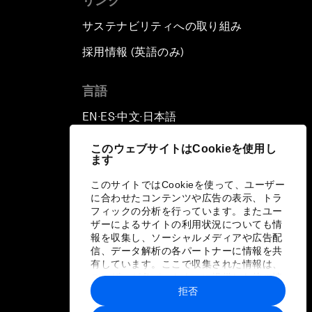
リンク
サステナビリティへの取り組み
採用情報 (英語のみ)
て
言語
EN
ES
中文
日本語
▪
▪
▪
このウェブサイトはCookieを使用し
ます
このサイトではCookieを使って、ユーザー
に合わせたコンテンツや広告の表示、トラ
フィックの分析を行っています。またユー
ザーによるサイトの利用状況についても情
報を収集し、ソーシャルメディアや広告配
信、データ解析の各パートナーに情報を共
有しています。ここで収集された情報は、
ユーザーが各パートナーに提供した他の情
報や各パートナーのサービスを使用した際
拒否
に収集された情報と組み合わされ、各パー