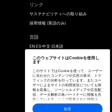
リンク
サステナビリティへの取り組み
採用情報 (英語のみ)
て
言語
EN
ES
中文
日本語
▪
▪
▪
このウェブサイトはCookieを使用し
ます
このサイトではCookieを使って、ユーザー
に合わせたコンテンツや広告の表示、トラ
フィックの分析を行っています。またユー
ザーによるサイトの利用状況についても情
報を収集し、ソーシャルメディアや広告配
信、データ解析の各パートナーに情報を共
有しています。ここで収集された情報は、
ユーザーが各パートナーに提供した他の情
報や各パートナーのサービスを使用した際
拒否