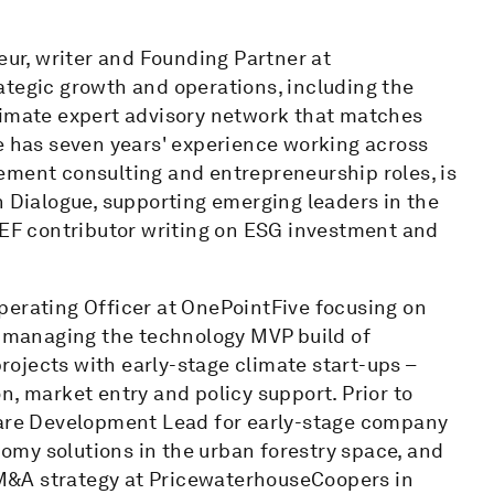
eur, writer and Founding Partner at
ategic growth and operations, including the
limate expert advisory network that matches
He has seven years' experience working across
ement consulting and entrepreneurship roles, is
h Dialogue, supporting emerging leaders in the
 WEF contributor writing on ESG investment and
perating Officer at OnePointFive focusing on
s, managing the technology MVP build of
ojects with early-stage climate start-ups –
n, market entry and policy support. Prior to
tware Development Lead for early-stage company
my solutions in the urban forestry space, and
M&A strategy at PricewaterhouseCoopers in