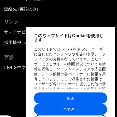
連絡先 (英語のみ)
リンク
サステナビリティへの取り組み
このウェブサイトはCookieを使用し
ます
採用情報 (英語のみ)
このサイトではCookieを使って、ユーザー
に合わせたコンテンツや広告の表示、トラ
言語
フィックの分析を行っています。またユー
ザーによるサイトの利用状況についても情
EN
ES
中文
日本語
▪
▪
▪
報を収集し、ソーシャルメディアや広告配
信、データ解析の各パートナーに情報を共
有しています。ここで収集された情報は、
ユーザーが各パートナーに提供した他の情
報や各パートナーのサービスを使用した際
に収集された情報と組み合わされ、各パー
拒否
トナーによって使用されることがありま
プライバシーポリシーと利用規約
す。
全て許可
サイトマップ