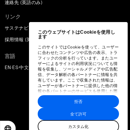
連絡先 (英語のみ)
リンク
サステナビリティへの取り組み
このウェブサイトはCookieを使用し
ます
採用情報 (英語のみ)
このサイトではCookieを使って、ユーザー
に合わせたコンテンツや広告の表示、トラ
言語
フィックの分析を行っています。またユー
ザーによるサイトの利用状況についても情
EN
ES
中文
日本語
▪
▪
▪
報を収集し、ソーシャルメディアや広告配
信、データ解析の各パートナーに情報を共
有しています。ここで収集された情報は、
ユーザーが各パートナーに提供した他の情
報や各パートナーのサービスを使用した際
に収集された情報と組み合わされ、各パー
拒否
トナーによって使用されることがありま
プライバシーポリシーと利用規約
す。
全て許可
サイトマップ
カスタム化
©
2026
世界経済フォーラム
EN
ES
中文
日本語