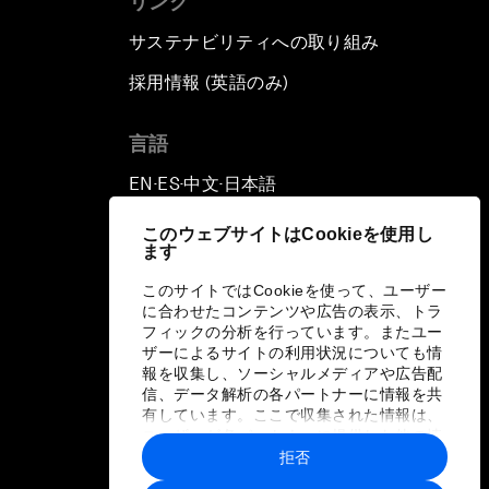
リンク
サステナビリティへの取り組み
採用情報 (英語のみ)
て
言語
EN
ES
中文
日本語
▪
▪
▪
このウェブサイトはCookieを使用し
ます
このサイトではCookieを使って、ユーザー
に合わせたコンテンツや広告の表示、トラ
フィックの分析を行っています。またユー
ザーによるサイトの利用状況についても情
報を収集し、ソーシャルメディアや広告配
信、データ解析の各パートナーに情報を共
有しています。ここで収集された情報は、
ユーザーが各パートナーに提供した他の情
報や各パートナーのサービスを使用した際
拒否
に収集された情報と組み合わされ、各パー