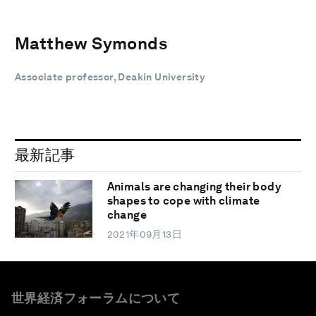
Matthew Symonds
Associate professor, Deakin University
最新記事
Animals are changing their body
shapes to cope with climate
change
2021年09月13日
世界経済フォーラムについて