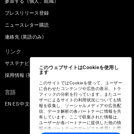
参加する（個人、組織）
プレスリリース登録
ニュースレター購読
連絡先 (英語のみ)
リンク
サステナビリティへの取り組み
このウェブサイトはCookieを使用し
ます
採用情報 (英語のみ)
このサイトではCookieを使って、ユーザー
に合わせたコンテンツや広告の表示、トラ
言語
フィックの分析を行っています。またユー
ザーによるサイトの利用状況についても情
EN
ES
中文
日本語
▪
▪
▪
報を収集し、ソーシャルメディアや広告配
信、データ解析の各パートナーに情報を共
有しています。ここで収集された情報は、
ユーザーが各パートナーに提供した他の情
報や各パートナーのサービスを使用した際