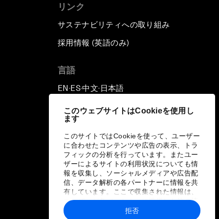
リンク
サステナビリティへの取り組み
採用情報 (英語のみ)
て
言語
EN
ES
中文
日本語
▪
▪
▪
このウェブサイトはCookieを使用し
ます
このサイトではCookieを使って、ユーザー
に合わせたコンテンツや広告の表示、トラ
フィックの分析を行っています。またユー
ザーによるサイトの利用状況についても情
報を収集し、ソーシャルメディアや広告配
信、データ解析の各パートナーに情報を共
有しています。ここで収集された情報は、
ユーザーが各パートナーに提供した他の情
報や各パートナーのサービスを使用した際
拒否