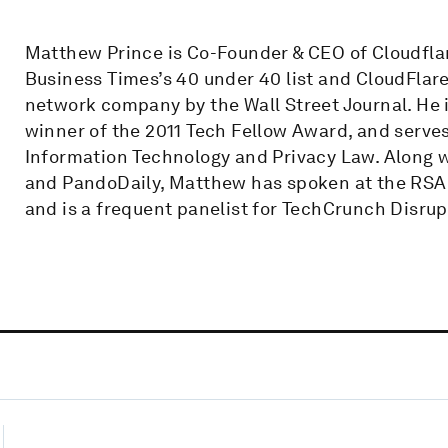
Matthew Prince is Co-Founder & CEO of Cloudfla
Business Times’s 40 under 40 list and CloudFlar
network company by the Wall Street Journal. He
winner of the 2011 Tech Fellow Award, and serves
Information Technology and Privacy Law. Along w
and PandoDaily, Matthew has spoken at the RSA
and is a frequent panelist for TechCrunch Disrup