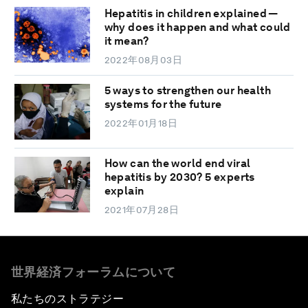
Hepatitis in children explained —
why does it happen and what could
it mean?
2022年08月03日
5 ways to strengthen our health
systems for the future
2022年01月18日
How can the world end viral
hepatitis by 2030? 5 experts
explain
2021年07月28日
世界経済フォーラムについて
私たちのストラテジー