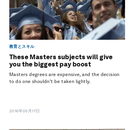
教育とスキル
These Masters subjects will give
you the biggest pay boost
Masters degrees are expensive, and the decision
to do one shouldn't be taken lightly.
2016年05月17日