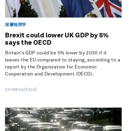
深層地理学
Brexit could lower UK GDP by 5%
says the OECD
Britain's GDP could be 5% lower by 2030 if it
leaves the EU compared to staying, according to a
report by the Organization for Economic
Cooperation and Development (OECD).
2016年06月02日