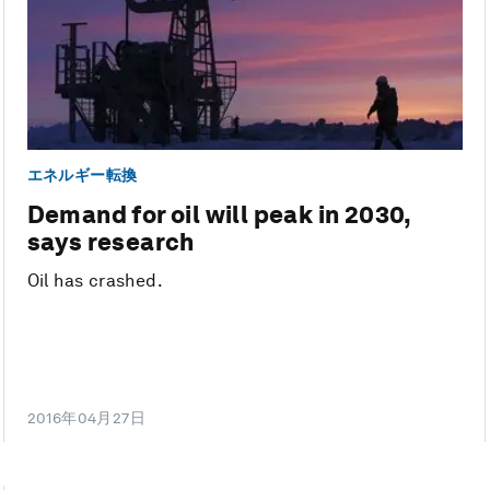
エネルギー転換
Demand for oil will peak in 2030,
says research
Oil has crashed.
2016年04月27日