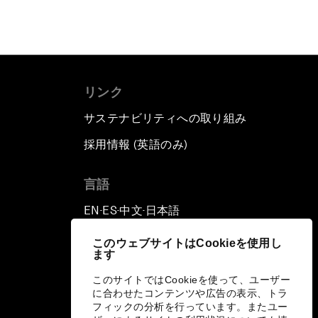
リンク
サステナビリティへの取り組み
採用情報 (英語のみ)
て
言語
EN
ES
中文
日本語
▪
▪
▪
このウェブサイトはCookieを使用し
ます
このサイトではCookieを使って、ユーザー
に合わせたコンテンツや広告の表示、トラ
フィックの分析を行っています。またユー