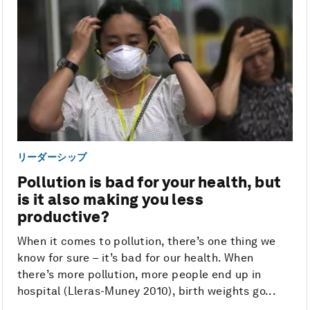
リーダーシップ
Pollution is bad for your health, but
is it also making you less
productive?
When it comes to pollution, there’s one thing we
know for sure – it’s bad for our health. When
there’s more pollution, more people end up in
hospital (Lleras-Muney 2010), birth weights go...