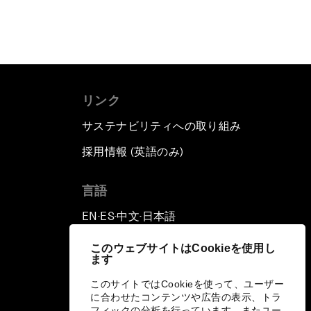
リンク
サステナビリティへの取り組み
採用情報 (英語のみ)
て
言語
EN
ES
中文
日本語
▪
▪
▪
このウェブサイトはCookieを使用し
ます
このサイトではCookieを使って、ユーザー
に合わせたコンテンツや広告の表示、トラ
フィックの分析を行っています。またユー