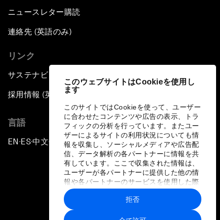
ニュースレター購読
連絡先 (英語のみ)
リンク
サステナビリティへの取り組み
このウェブサイトはCookieを使用し
ます
採用情報 (英語のみ)
このサイトではCookieを使って、ユーザー
に合わせたコンテンツや広告の表示、トラ
言語
フィックの分析を行っています。またユー
ザーによるサイトの利用状況についても情
EN
ES
中文
日本語
▪
▪
▪
報を収集し、ソーシャルメディアや広告配
信、データ解析の各パートナーに情報を共
有しています。ここで収集された情報は、
ユーザーが各パートナーに提供した他の情
報や各パートナーのサービスを使用した際
に収集された情報と組み合わされ、各パー
拒否
トナーによって使用されることがありま
プライバシーポリシーと利用規約
す。