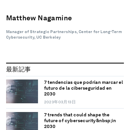
Matthew Nagamine
Manager of Strategic Partnerships, Center for Long-Term
Cybersecurity, UC Berkeley
最新記事
7 tendencias que podrían marcar el
futuro de la ciberseguridad en
2030
2023年03月13日
7 trends that could shape the
future of cybersecurity&nbsp;in
2030