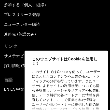
参加する（個人、組織）
プレスリリース登録
ニュースレター購読
連絡先 (英語のみ)
リンク
サステナビリティへの取り組み
このウェブサイトはCookieを使用し
ます
採用情報 (英語のみ)
このサイトではCookieを使って、ユーザー
に合わせたコンテンツや広告の表示、トラ
言語
フィックの分析を行っています。またユー
ザーによるサイトの利用状況についても情
EN
ES
中文
日本語
▪
▪
▪
報を収集し、ソーシャルメディアや広告配
信、データ解析の各パートナーに情報を共
有しています。ここで収集された情報は、
ユーザーが各パートナーに提供した他の情
報や各パートナーのサービスを使用した際