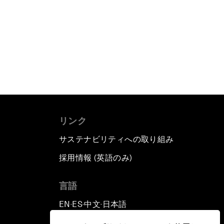
リンク
サステナビリティへの取り組み
採用情報 (英語のみ)
て
言語
EN
ES
中文
日本語
▪
▪
▪