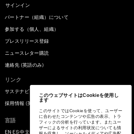
サインイン
パートナー（組織）について
参加する（個人、組織）
プレスリリース登録
ニュースレター購読
連絡先 (英語のみ)
リンク
サステナビリティへの取り組み
このウェブサイトはCookieを使用し
ます
採用情報 (英語のみ)
このサイトではCookieを使って、ユーザー
に合わせたコンテンツや広告の表示、トラ
言語
フィックの分析を行っています。またユー
ザーによるサイトの利用状況についても情
EN
ES
中文
日本語
▪
▪
▪
報を収集し、ソーシャルメディアや広告配