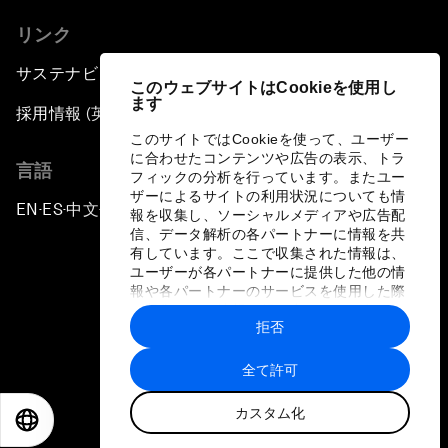
リンク
サステナビリティへの取り組み
このウェブサイトはCookieを使用し
ます
採用情報 (英語のみ)
このサイトではCookieを使って、ユーザー
に合わせたコンテンツや広告の表示、トラ
言語
フィックの分析を行っています。またユー
ザーによるサイトの利用状況についても情
EN
ES
中文
日本語
▪
▪
▪
報を収集し、ソーシャルメディアや広告配
信、データ解析の各パートナーに情報を共
有しています。ここで収集された情報は、
ユーザーが各パートナーに提供した他の情
報や各パートナーのサービスを使用した際
に収集された情報と組み合わされ、各パー
拒否
トナーによって使用されることがありま
プライバシーポリシーと利用規約
す。
全て許可
サイトマップ
カスタム化
©
2026
世界経済フォーラム
EN
ES
中文
日本語