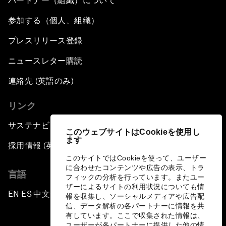
パートナー（組織）について
参加する（個人、組織）
プレスリリース登録
ニュースレター購読
連絡先 (英語のみ)
リンク
サステナビリティへの取り組み
このウェブサイトはCookieを使用し
ます
採用情報 (英語のみ)
このサイトではCookieを使って、ユーザー
に合わせたコンテンツや広告の表示、トラ
言語
フィックの分析を行っています。またユー
ザーによるサイトの利用状況についても情
EN
ES
中文
日本語
▪
▪
▪
報を収集し、ソーシャルメディアや広告配
信、データ解析の各パートナーに情報を共
有しています。ここで収集された情報は、
ユーザーが各パートナーに提供した他の情