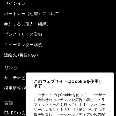
サインイン
パートナー（組織）について
参加する（個人、組織）
プレスリリース登録
ニュースレター購読
連絡先 (英語のみ)
リンク
サステナビリティへの取り組み
このウェブサイトはCookieを使用し
ます
採用情報 (英語のみ)
このサイトではCookieを使って、ユーザー
に合わせたコンテンツや広告の表示、トラ
言語
フィックの分析を行っています。またユー
ザーによるサイトの利用状況についても情
EN
ES
中文
日本語
▪
▪
▪
報を収集し、ソーシャルメディアや広告配