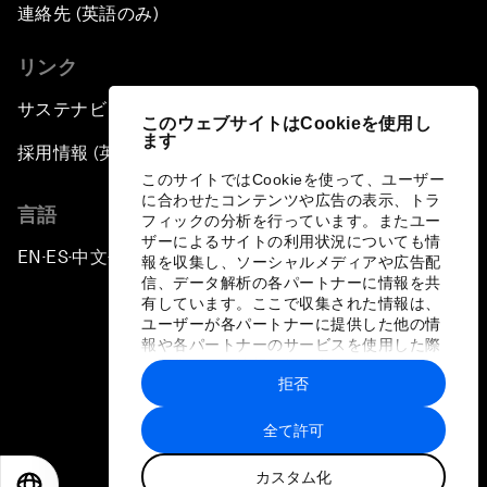
連絡先 (英語のみ)
リンク
サステナビリティへの取り組み
このウェブサイトはCookieを使用し
ます
採用情報 (英語のみ)
このサイトではCookieを使って、ユーザー
に合わせたコンテンツや広告の表示、トラ
言語
フィックの分析を行っています。またユー
ザーによるサイトの利用状況についても情
EN
ES
中文
日本語
▪
▪
▪
報を収集し、ソーシャルメディアや広告配
信、データ解析の各パートナーに情報を共
有しています。ここで収集された情報は、
ユーザーが各パートナーに提供した他の情
報や各パートナーのサービスを使用した際
に収集された情報と組み合わされ、各パー
拒否
トナーによって使用されることがありま
プライバシーポリシーと利用規約
す。
全て許可
サイトマップ
カスタム化
©
2026
世界経済フォーラム
EN
ES
中文
日本語