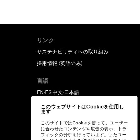
リンク
サステナビリティへの取り組み
採用情報 (英語のみ)
て
言語
EN
ES
中文
日本語
▪
▪
▪
このウェブサイトはCookieを使用し
ます
このサイトではCookieを使って、ユーザー
に合わせたコンテンツや広告の表示、トラ
フィックの分析を行っています。またユー