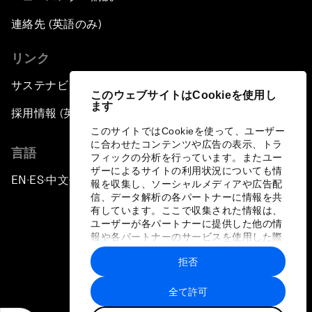
連絡先 (英語のみ)
リンク
サステナビリティへの取り組み
このウェブサイトはCookieを使用し
ます
採用情報 (英語のみ)
このサイトではCookieを使って、ユーザー
に合わせたコンテンツや広告の表示、トラ
言語
フィックの分析を行っています。またユー
ザーによるサイトの利用状況についても情
EN
ES
中文
日本語
▪
▪
▪
報を収集し、ソーシャルメディアや広告配
信、データ解析の各パートナーに情報を共
有しています。ここで収集された情報は、
ユーザーが各パートナーに提供した他の情
報や各パートナーのサービスを使用した際
に収集された情報と組み合わされ、各パー
拒否
トナーによって使用されることがありま
プライバシーポリシーと利用規約
す。
全て許可
サイトマップ