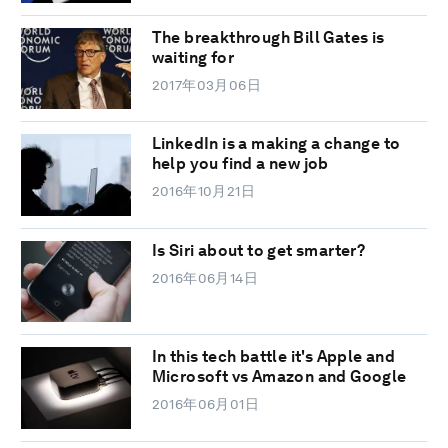
The breakthrough Bill Gates is
waiting for
2017年03月06日
LinkedIn is a making a change to
help you find a new job
2016年10月21日
Is Siri about to get smarter?
2016年06月14日
In this tech battle it's Apple and
Microsoft vs Amazon and Google
2016年06月01日