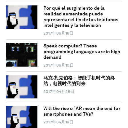
Por qué el surgimiento de la
realidad aumentada puede
representar el fin de los teléfonos
inteligentes y la televisión
2017年05月16日
Speak computer? These
programming languages are in high
demand
2017年05月10日
马克·扎克伯格：智能手机时代的终
结，电视时代的到来
2017年04月28日
Will the rise of AR mean the end for
smartphones and TVs?
2017年04月19日