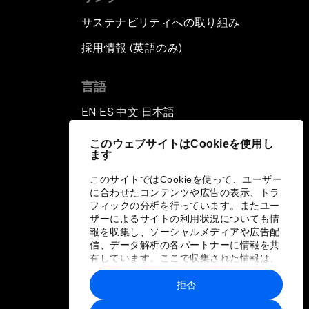
サステナビリティへの取り組み
採用情報 (英語のみ)
て
言語
EN
ES
中文
日本語
▪
▪
▪
このウェブサイトはCookieを使用し
ます
このサイトではCookieを使って、ユーザー
に合わせたコンテンツや広告の表示、トラ
フィックの分析を行っています。またユー
ザーによるサイトの利用状況についても情
報を収集し、ソーシャルメディアや広告配
信、データ解析の各パートナーに情報を共
有しています。ここで収集された情報は、
ユーザーが各パートナーに提供した他の情
報や各パートナーのサービスを使用した際
拒否
に収集された情報と組み合わされ、各パー