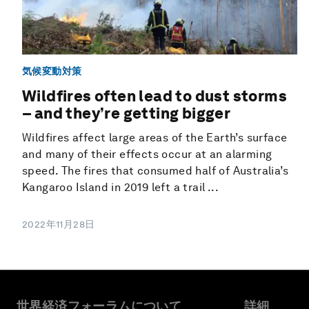
気候変動対策
Wildfires often lead to dust storms
– and they’re getting bigger
Wildfires affect large areas of the Earth’s surface
and many of their effects occur at an alarming
speed. The fires that consumed half of Australia’s
Kangaroo Island in 2019 left a trail ...
2022年11月28日
世界経済フォーラムについて
詳細